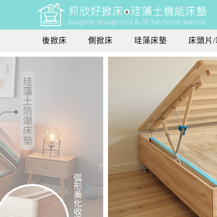
後掀床
側掀床
珪藻床墊
床頭片/