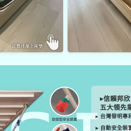
▸信賴邦欣
五大領先業
▸
台灣發明專利
：
▸ 自動安全裝置
：