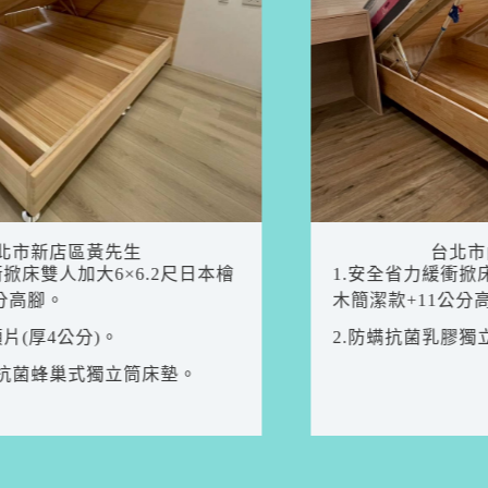
台北市內湖區林小姐
1.安全省力緩衝掀床雙人加大6×6.2尺松木實
木簡潔款+11公分高腳。
2.防螨抗菌乳膠獨立筒床墊。