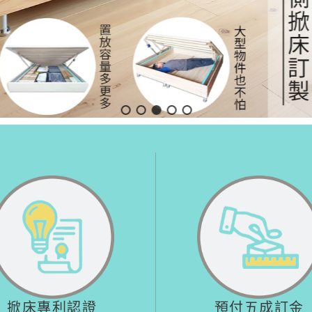
掀床專利認證
預付五成訂金