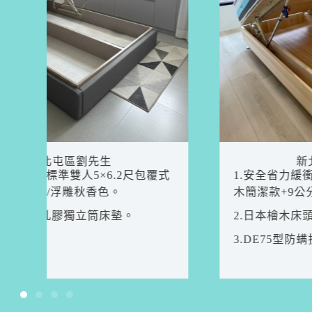
新北市新店區黃先生
1.安全省力緩衝掀床雙人加大6×6.2尺日本檜
木簡潔款+9公分高腳。
2.日本檜木床頭片(厚4公分)。
3.DE75型防螨抗菌蜂巢式獨立筒床墊。