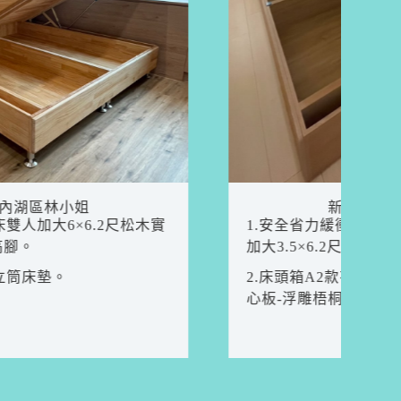
新竹縣竹北市吳小姐
1.安全省力緩衝掀床雙人加大6×6.2尺併單人
加大3.5×6.2尺F1木心板-浮雕梧桐木色。
2.床頭箱A2款有開門有背墊6尺+3.5尺F1木
心板-浮雕梧桐木色。