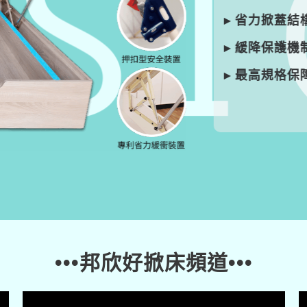
▸ 省力掀蓋結構
：
▸ 緩降保護機制
：
▸ 最高規格保障
：
•••邦欣好掀床頻道•••