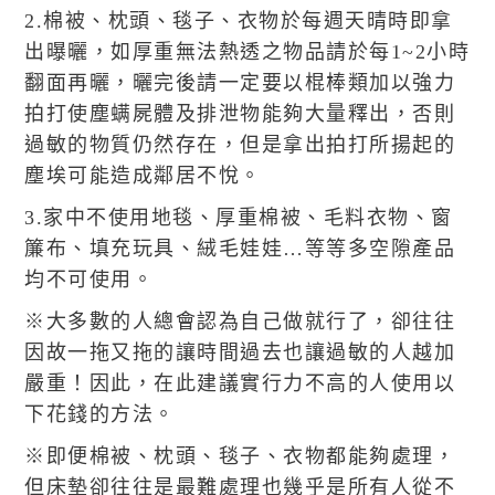
2.棉被、枕頭、毯子、衣物於每週天晴時即拿
出曝曬，如厚重無法熱透之物品請於每1~2小時
翻面再曬，曬完後請一定要以棍棒類加以強力
拍打使塵螨屍體及排泄物能夠大量釋出，否則
過敏的物質仍然存在，但是拿出拍打所揚起的
塵埃可能造成鄰居不悅。
3.家中不使用地毯、厚重棉被、毛料衣物、窗
簾布、填充玩具、絨毛娃娃…等等多空隙產品
均不可使用。
※大多數的人總會認為自己做就行了，卻往往
因故一拖又拖的讓時間過去也讓過敏的人越加
嚴重！因此，在此建議實行力不高的人使用以
下花錢的方法。
※即便棉被、枕頭、毯子、衣物都能夠處理，
但床墊卻往往是最難處理也幾乎是所有人從不