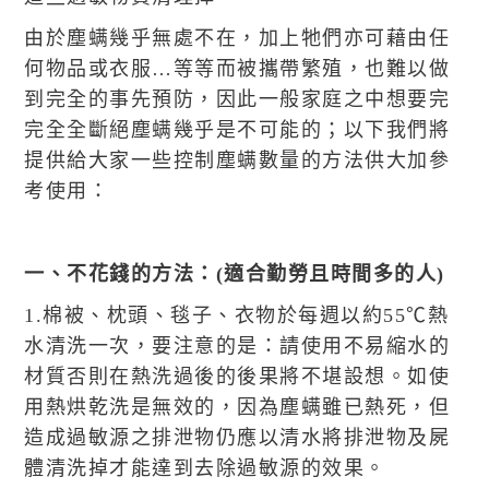
由於塵螨幾乎無處不在，加上牠們亦可藉由任
何物品或衣服…等等而被攜帶繁殖，也難以做
到完全的事先預防，因此一般家庭之中想要完
完全全斷絕塵螨幾乎是不可能的；以下我們將
提供給大家一些控制塵螨數量的方法供大加參
考使用：
一、不花錢的方法：(適合勤勞且時間多的人)
1.棉被、枕頭、毯子、衣物於每週以約55℃熱
水清洗一次，要注意的是：請使用不易縮水的
材質否則在熱洗過後的後果將不堪設想。如使
用熱烘乾洗是無效的，因為塵螨雖已熱死，但
造成過敏源之排泄物仍應以清水將排泄物及屍
體清洗掉才能達到去除過敏源的效果。