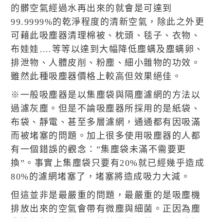
的髒空氣經過水再出來的就會是可達到
99.9999%的乾淨程度的清新空氣，除此之外更
可藉此吸塵器清理棉被、枕頭、毯子、衣物、
布娃娃….等等以達到大幅降低塵螨及塵螨卵、
排泄物、人體皮削、粉塵、細小雜物的功效。
雖然此種吸塵器價格上較高但效果絕佳。
※一般吸塵器是以集塵袋與隔塵濾網的方法以
過濾灰塵。但是不論吸塵器所採用的是紙袋、
布袋、靜電、甚至多層濾網，通通都有因吸滿
而被堵塞的問題。加上很多使用吸塵器的人都
有一個錯誤的觀念：”集塵袋未滿不需要更
換”。事實上集塵袋只要有20%就已經幾乎造成
80%的濾網堵塞了，堵塞將造成吸力大減。
但這並非是最嚴重的問題，最嚴重的是吸塵機
排放出來的空氣會帶有微塵與細菌。正因為塵