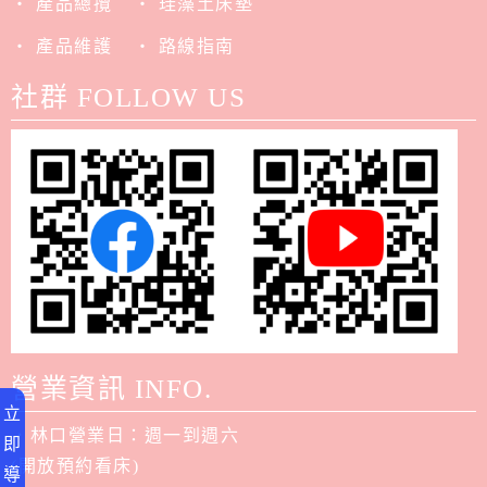
‧ 產品總攬
‧ 珪藻土床墊
‧ 產品維護
‧ 路線指南
社群 FOLLOW US
營業資訊 INFO.
立
．林口營業日：週一到週六
即
(開放預約看床)
導