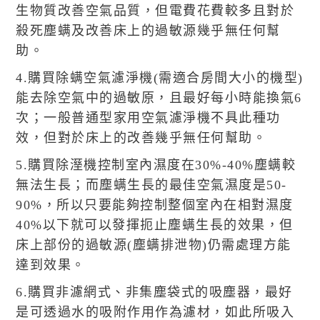
生物質改善空氣品質，但電費花費較多且對於
殺死塵螨及改善床上的過敏源幾乎無任何幫
助。
4.購買除螨空氣濾淨機(需適合房間大小的機型)
能去除空氣中的過敏原，且最好每小時能換氣6
次；一般普通型家用空氣濾淨機不具此種功
效，但對於床上的改善幾乎無任何幫助。
5.購買除溼機控制室內濕度在30%-40%塵螨較
無法生長；而塵螨生長的最佳空氣濕度是50-
90%，所以只要能夠控制整個室內在相對濕度
40%以下就可以發揮扼止塵螨生長的效果，但
床上部份的過敏源(塵螨排泄物)仍需處理方能
達到效果。
6.購買非濾網式、非集塵袋式的吸塵器，最好
是可透過水的吸附作用作為濾材，如此所吸入