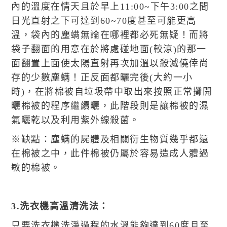
內的溫度在情天且於早上11:00~下午3:00之間
日光直射之下可達到60~70度甚至可能更高
溫，袋內的塵螨無論在哪裡都必死無疑！而將
袋子翻面的用意在於將處碰地面(較涼)的那一
面翻置上面使太陽直射再次加溫以殺滅僥倖尚
存的少數塵螨！正反面都曬完後(大約一小
時)，在將棉被自垃圾帶中取出來按照正常攤開
曬棉被的程序繼續曬，此階段則是讓棉被的濕
氣曬乾以及利用紫外線殺菌。
※缺點：塵螨的屍體及相關衍生物質幾乎都還
在棉被之中，此件棉被仍屬於容易造成人體過
敏的棉被。
3.洗衣機高溫清洗法：
只要洗衣機洗淨過程的水溫能夠達到60度且至