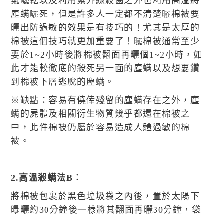
氣曬乾以及利用紫外線殺菌之外也利用高溫將
塵螨曬死，但是許多人一定都不清楚曬棉被要
曬出防過敏的效果是有技巧的！尤其是太厚的
棉被這個技巧就更加重要了！曬棉被通常至少
要於1~2小時後將棉被翻面再曬個1~2小時，如
此才能較徹底的殺死另一面的塵螨以及想要鑽
到棉被下層逃脫的塵螨。
※缺點：容易有僥倖殘留的塵螨存在之外，塵
螨的屍體及相關衍生物質幾乎都還在棉被之
中，此件棉被仍屬於容易造成人體過敏的棉
被。
2.高溫殺螨法B：
將棉被包裹於黑色垃圾袋之內後，置於太陽下
曝曬約30分鐘後一樣將其翻面再曬30分鐘，袋