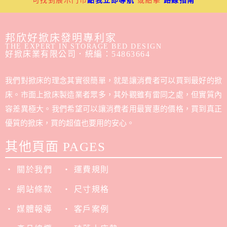
可找到展示門市
點我立即導航
或點擊
路線指南
邦欣好掀床發明專利家
THE EXPERT IN STORAGE BED DESIGN
好掀床業有限公司．統編：54863664
我們對掀床的理念其實很簡單，就是讓消費者可以買到最好的掀
床。市面上掀床製造業者眾多，其外觀雖有雷同之處，但實質內
容差異極大。我們希望可以讓消費者用最實惠的價格，買到真正
優質的掀床，買的超值也要用的安心。
其他頁面 PAGES
‧ 關於我們
‧ 運費規則
‧ 網站條款
‧ 尺寸規格
‧ 媒體報導
‧ 客戶案例