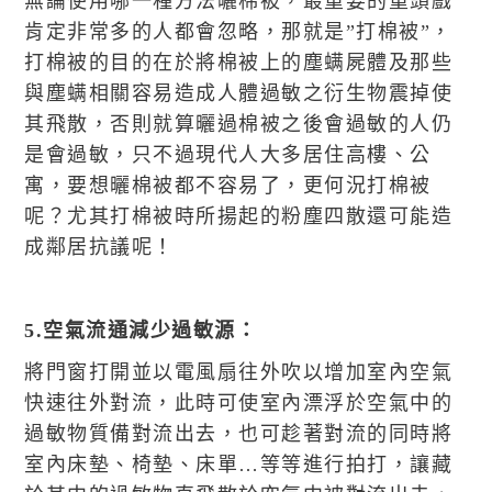
無論使用哪一種方法曬棉被，最重要的重頭戲
肯定非常多的人都會忽略，那就是”打棉被”，
打棉被的目的在於將棉被上的塵螨屍體及那些
與塵螨相關容易造成人體過敏之衍生物震掉使
其飛散，否則就算曬過棉被之後會過敏的人仍
是會過敏，只不過現代人大多居住高樓、公
寓，要想曬棉被都不容易了，更何況打棉被
呢？尤其打棉被時所揚起的粉塵四散還可能造
成鄰居抗議呢！
5.空氣流通減少過敏源：
將門窗打開並以電風扇往外吹以增加室內空氣
快速往外對流，此時可使室內漂浮於空氣中的
過敏物質備對流出去，也可趁著對流的同時將
室內床墊、椅墊、床單…等等進行拍打，讓藏