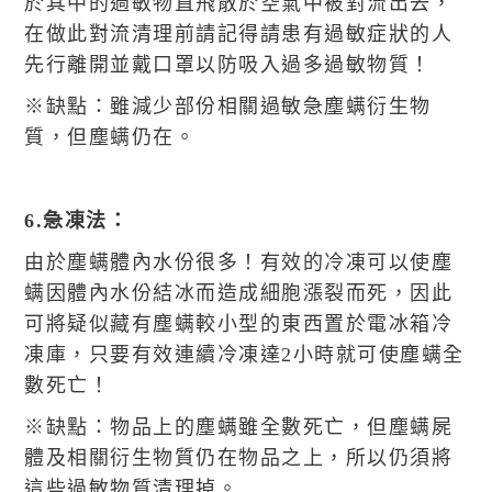
於其中的過敏物直飛散於空氣中被對流出去，
在做此對流清理前請記得請患有過敏症狀的人
先行離開並戴口罩以防吸入過多過敏物質！
※缺點：雖減少部份相關過敏急塵螨衍生物
質，但塵螨仍在。
6.急凍法：
由於塵螨體內水份很多！有效的冷凍可以使塵
螨因體內水份結冰而造成細胞漲裂而死，因此
可將疑似藏有塵螨較小型的東西置於電冰箱冷
凍庫，只要有效連續冷凍達2小時就可使塵螨全
數死亡！
※缺點：物品上的塵螨雖全數死亡，但塵螨屍
體及相關衍生物質仍在物品之上，所以仍須將
這些過敏物質清理掉。