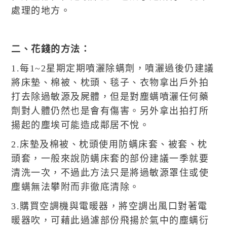
處理的地方。
二、花錢的方法：
1.每1~2星期定期噴灑除螨劑，噴灑過後仍建議
將床墊、棉被、枕頭、毯子、衣物拿出戶外拍
打去除過敏源及屍體，但是對塵螨噴灑任何藥
劑對人體仍然也是會有傷害。另外拿出拍打所
揚起的塵埃可能造成鄰居不悅。
2.床墊及棉被、枕頭使用防螨床套、被套、枕
頭套，一般來說防螨床套的部份建議一季就要
清洗一次，不過此方法只是將過敏源罩住或使
塵螨無法攀附而非徹底清除。
3.購買空調機與電暖器，將空調出風口對著電
暖器吹，可藉此過濾部份飛揚於氣中的塵螨衍