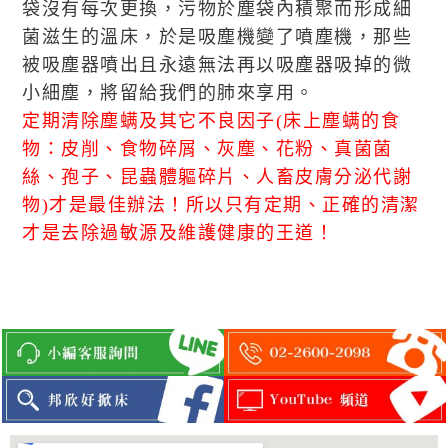
袋沒有每次更換，污物於塵袋內積聚而形成細
菌滋生的溫床，於是吸塵機變了噴塵機，那些
被吸塵器噴出且永遠無法再以吸塵器吸掉的微
小細塵，將留給我們的肺來享用。
定期清除塵螨及其它不良因子(床上塵螨的食
物：皮削、食物碎屑、灰塵、花粉、真菌菌
絲、孢子、昆蟲體軀碎片、人畜皮膚分泌代謝
物)才是最佳辦法！所以只有定期、正確的清潔
才是去除過敏源及維護健康的王道！