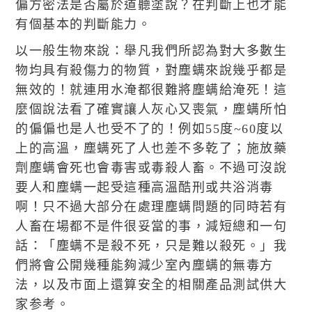
偏方密法是否屬於道聽塗說？在判斷上也才能
有個基本的判斷能力。
以一般生物來說：舉凡我們所認為對大多數生
物均具有殺傷力的物質，對塵螨來說幾乎都是
無效的！就連用水淹都很難將塵螨給淹死！這
麼個說法看了確實讓人灰心又喪氣，塵螨所怕
的偏偏也是人也受不了的！例如55度~60度以
上的高溫，塵螨死了人也差不多乾了；施放藥
劑塵螨會死也會毒害或毒殺人畜。不過可沒說
要人和塵螨一起受這種高溫酷刑或共浴消毒
啊！只不過大部分在處理塵螨問題的同時若有
人畜在場都不是件很妥當的事，減短總和一句
話：「塵螨不是殺不死，只是難以殺死。」我
們將會公開幾種能夠減少室內塵螨的無毒方
法，以及市面上還算安全的相關產品測試供大
家参考。