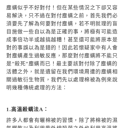
塵螨似乎不好對付！但在某些情況之下卻又容
易解決，只不過在對付塵螨之前，首先我們必
須要先了解為何要對付塵螨，若不明就理的盲
目施做一些自以為是正確的事，將極有可能造
成事倍功半或越搞越糟！甚至還可能將原本是
對的事誤以為是錯的！因此若懷疑家中有人會
對塵螨產生過敏反應，那麼對付塵螨將不能只
是”殺死”塵螨而已！最主要該對付除了塵螨的
活體之外，就是遺留在我們環境周遭的塵螨相
關過敏衍生物質，我們先以處理棉被為例來說
明幾種傳統處理的方法：
1.高溫殺螨法A：
許多人都會有曬棉被的習慣，除了將棉被的濕