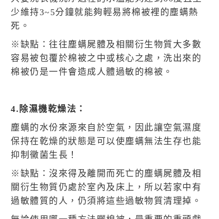
少維持3~5分鐘就能夠輕易將棉被裡的塵螨熱
死。
※缺點：往往塵螨屍體及相關衍生物質大多數
容易被包覆於棉被之中或核心之處，洗出來的
棉被仍是一件會造成人體過敏的棉被。
4.除濕機乾燥法：
塵螨的水份來源來自於空氣，因此讓空氣濕度
保持在乾燥的狀態是可以使塵螨無法生存也能
抑制黴菌生長！
※缺點：沒來得及離開而死亡的塵螨屍體及相
關衍生物質仍處於室內及床上，所以若家中有
過敏體質的人，仍須將這些過敏物質清理掉。