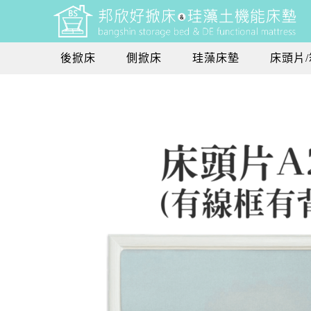
後掀床
側掀床
珪藻床墊
床頭片/