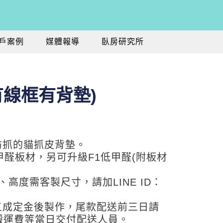
戶案例
媒體報導
臥房研究所
有線框有背墊)
防抓的貓抓皮背墊。
甲醛板材，另可升級F1低甲醛(附板材
、高度需客製尺寸，請加LINE ID：
五成定金後製作，尾款配送前三日請
搬運費等當日交付配送人員。