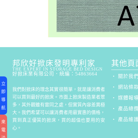
邦欣好掀床發明專利家
其他頁面
THE EXPERT IN STORAGE BED DESIGN
好掀床業有限公司．統編：54863664
‧ 關於我
立
‧ 網站條
我們對掀床的理念其實很簡單，就是讓消費者
即
可以買到最好的掀床。市面上掀床製造業者眾
‧ 媒體報
導
多，其外觀雖有雷同之處，但實質內容差異極
航
‧ 產品總
大。我們希望可以讓消費者用最實惠的價格，
‧ 產品維
買到真正優質的掀床，買的超值也要用的安
來
心。
電
洽