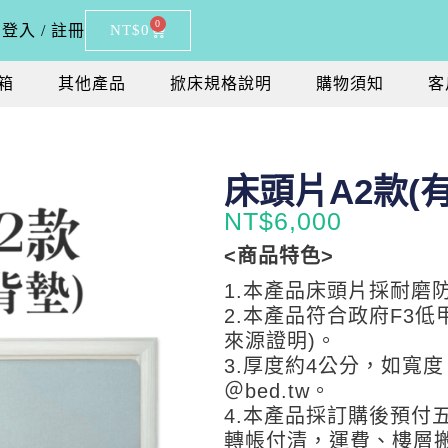
0
登入 / 註冊
NT$
0
箱
其他產品
掀床規格說明
購物須知
客
床頭片A2款(
NT$
6,000
<商品特色>
1.本產品床頭片採耐磨
2.本產品符合政府F3低
來源證明)。
3.厚度約4公分，如寬度
＠bed.tw。
4.本產品採訂購後預付
轉帳付清，運費、樓層