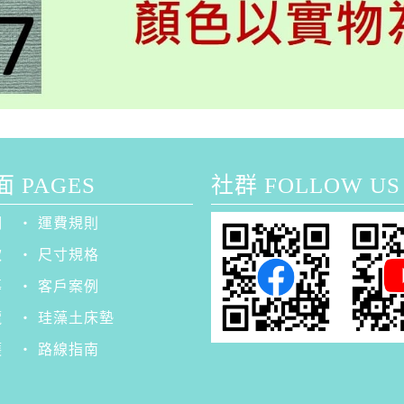
 PAGES
社群 FOLLOW US
們
‧ 運費規則
款
‧ 尺寸規格
導
‧ 客戶案例
攬
‧ 珪藻土床墊
護
‧ 路線指南