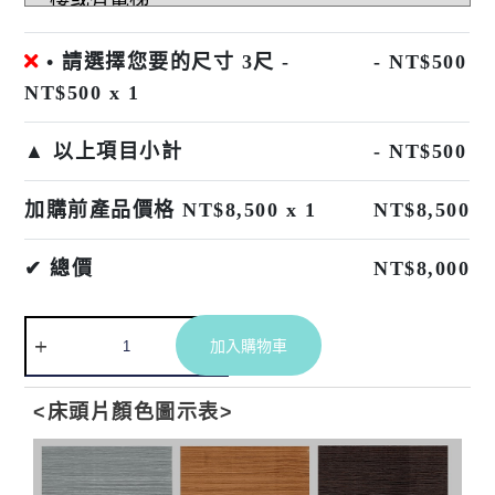
• 請選擇您要的尺寸 3尺 -
- NT$
500
NT$
500
x 1
▲ 以上項目小計
-
NT$
500
加購前產品價格 NT$
8,500
x 1
NT$
8,500
✔ 總價
NT$
8,000
A
加入購物車
l
t
<床頭片顏色圖示表>
e
r
n