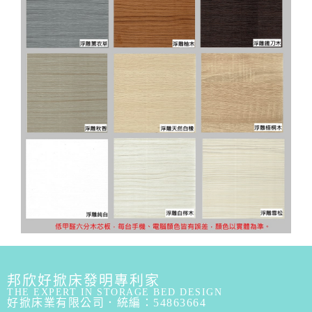
a
t
i
v
e
:
邦欣好掀床發明專利家
THE EXPERT IN STORAGE BED DESIGN
好掀床業有限公司．統編：54863664