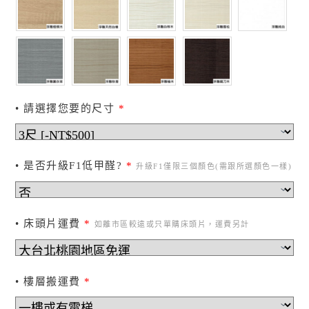
• 請選擇您要的尺寸
*
• 是否升級F1低甲醛?
*
升級F1僅限三個顏色(需跟所選顏色一樣)
• 床頭片運費
*
如離市區較遠或只單購床頭片，運費另計
• 樓層搬運費
*