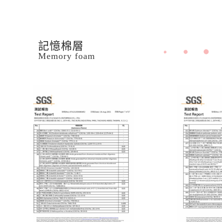
記憶棉層
Memory foam