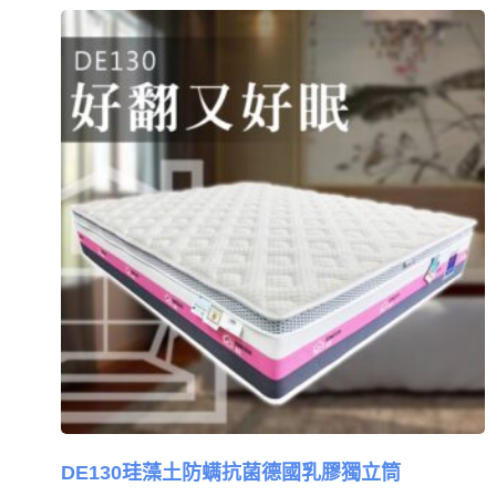
DE130珪藻土防螨抗菌德國乳膠獨立筒