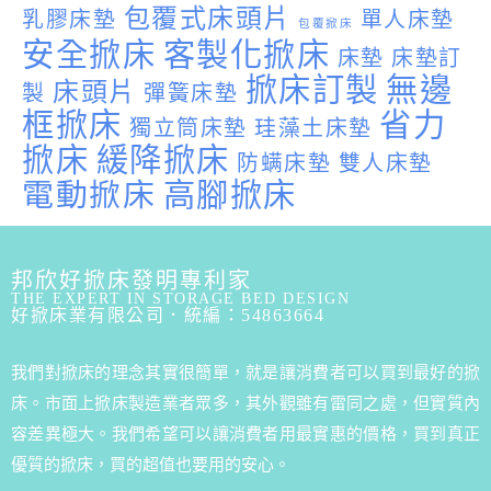
包覆式床頭片
乳膠床墊
單人床墊
包覆掀床
安全掀床
客製化掀床
床墊
床墊訂
掀床訂製
無邊
床頭片
製
彈簧床墊
框掀床
省力
獨立筒床墊
珪藻土床墊
掀床
緩降掀床
防螨床墊
雙人床墊
電動掀床
高腳掀床
邦欣好掀床發明專利家
THE EXPERT IN STORAGE BED DESIGN
好掀床業有限公司．統編：54863664
我們對掀床的理念其實很簡單，就是讓消費者可以買到最好的掀
床。市面上掀床製造業者眾多，其外觀雖有雷同之處，但實質內
容差異極大。我們希望可以讓消費者用最實惠的價格，買到真正
優質的掀床，買的超值也要用的安心。