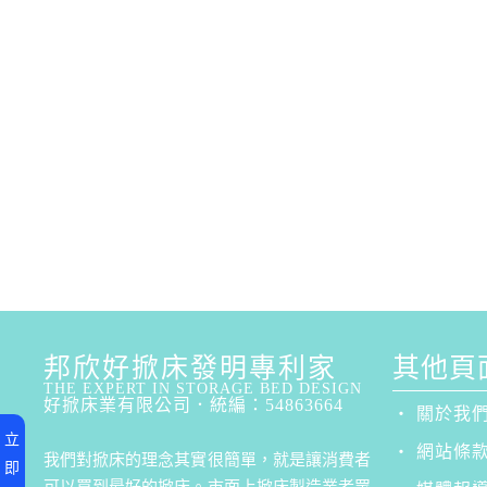
邦欣好掀床發明專利家
其他頁面
THE EXPERT IN STORAGE BED DESIGN
好掀床業有限公司．統編：54863664
‧ 關於我
立
‧ 網站條
我們對掀床的理念其實很簡單，就是讓消費者
即
可以買到最好的掀床。市面上掀床製造業者眾