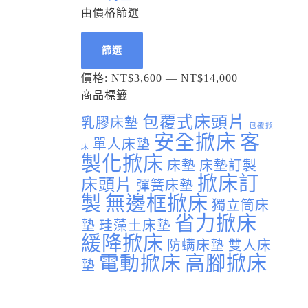
由價格篩選
篩選
價格:
NT$3,600
—
NT$14,000
商品標籤
包覆式床頭片
乳膠床墊
包覆掀
安全掀床
客
單人床墊
床
製化掀床
床墊
床墊訂製
掀床訂
床頭片
彈簧床墊
製
無邊框掀床
獨立筒床
省力掀床
墊
珪藻土床墊
緩降掀床
防螨床墊
雙人床
電動掀床
高腳掀床
墊