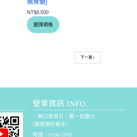
無背墊)
NT$
8,500
選擇規格
下一頁
營業資訊 INFO.
．林口營業日：週一到週六
(開放預約看床)
時間：9AM-5PM