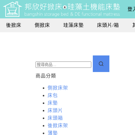
登入
後掀床
側掀床
珪藻床墊
床頭片/箱
商品分類
側掀床架
床包
床墊
床頭片
床頭箱
後掀床架
薄墊