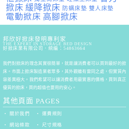
掀床
緩降掀床
防螨床墊
雙人床墊
電動掀床
高腳掀床
邦欣好掀床發明專利家
THE EXPERT IN STORAGE BED DESIGN
好掀床業有限公司．統編：54863664
我們對掀床的理念其實很簡單，就是讓消費者可以買到最好的掀
床。市面上掀床製造業者眾多，其外觀雖有雷同之處，但實質內
容差異極大。我們希望可以讓消費者用最實惠的價格，買到真正
優質的掀床，買的超值也要用的安心。
其他頁面 PAGES
‧ 關於我們
‧ 運費規則
‧ 網站條款
‧ 尺寸規格