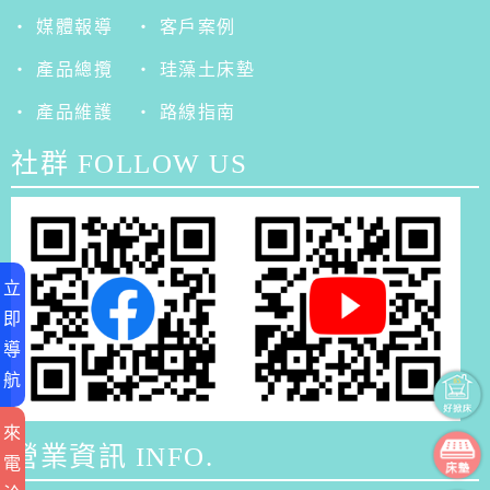
‧ 媒體報導
‧ 客戶案例
‧ 產品總攬
‧ 珪藻土床墊
‧ 產品維護
‧ 路線指南
社群 FOLLOW US
立
即
導
航
來
營業資訊 INFO.
電