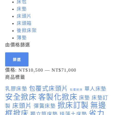
床包
床墊
床頭片
床頭箱
後掀床架
薄墊
由價格篩選
篩選
價格:
NT$10,500
—
NT$71,000
商品標籤
包覆式床頭片
乳膠床墊
單人床墊
包覆掀床
安全掀床
客製化掀床
床墊
床墊訂
掀床訂製
無邊
床頭片
製
彈簧床墊
框掀床
省力
獨立筒床墊
珪藻土床墊