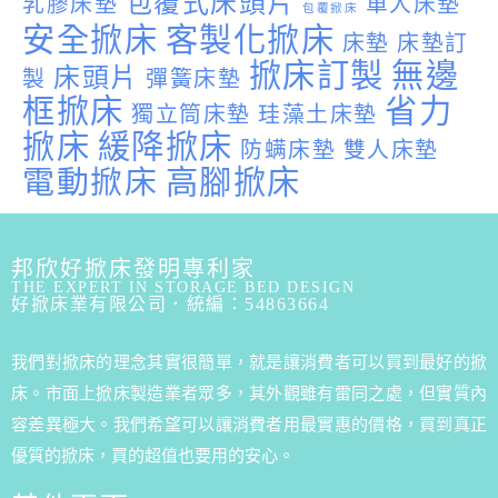
包覆式床頭片
乳膠床墊
單人床墊
包覆掀床
安全掀床
客製化掀床
床墊
床墊訂
掀床訂製
無邊
床頭片
製
彈簧床墊
框掀床
省力
獨立筒床墊
珪藻土床墊
掀床
緩降掀床
防螨床墊
雙人床墊
電動掀床
高腳掀床
邦欣好掀床發明專利家
THE EXPERT IN STORAGE BED DESIGN
好掀床業有限公司．統編：54863664
我們對掀床的理念其實很簡單，就是讓消費者可以買到最好的掀
床。市面上掀床製造業者眾多，其外觀雖有雷同之處，但實質內
容差異極大。我們希望可以讓消費者用最實惠的價格，買到真正
優質的掀床，買的超值也要用的安心。