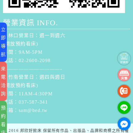
營業資訊 INFO.
立
．林口營業日：週一到週六
即
(開放預約看床)
導
時間：9AM-5PM
航
電話：02-2600-2098
來
———————————-
電
．竹南營業日：週四與週日
洽
(開放預約看床)
詢
時間：11AM-4:30PM
電話：037-587-341
預
信箱：
sam@bed.tw
約
看
© 2016 邦欣好掀床 保留所有作品、出版品、品牌和商標之所有權
床