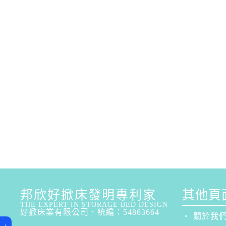
邦欣好掀床發明專利家
其他頁面
THE EXPERT IN STORAGE BED DESIGN
好掀床業有限公司．統編：54863664
‧ 關於我