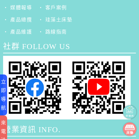
‧ 媒體報導
‧ 客戶案例
‧ 產品總攬
‧ 珪藻土床墊
‧ 產品維護
‧ 路線指南
社群 FOLLOW US
立
即
導
航
來
營業資訊 INFO.
電