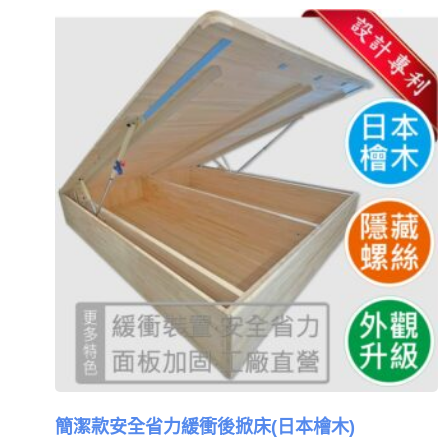
簡潔款安全省力緩衝後掀床(日本檜木)