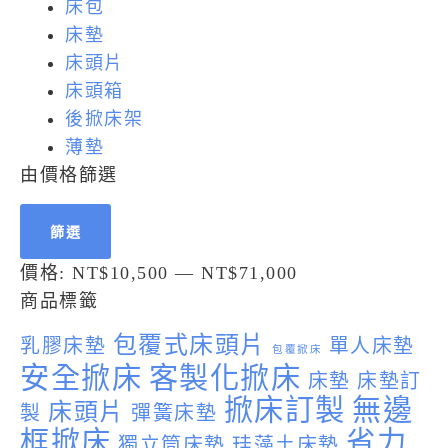
床包
床墊
床頭片
床頭箱
後掀床架
薄墊
由價格篩選
篩選
價格:
NT$10,500
—
NT$71,000
商品標籤
包覆式床頭片
乳膠床墊
單人床墊
包覆掀床
安全掀床
客製化掀床
床墊
床墊訂
掀床訂製
無邊
床頭片
製
彈簧床墊
框掀床
省力
獨立筒床墊
珪藻土床墊