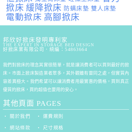
掀床
緩降掀床
防螨床墊
雙人床墊
電動掀床
高腳掀床
邦欣好掀床發明專利家
THE EXPERT IN STORAGE BED DESIGN
好掀床業有限公司．統編：54863664
我們對掀床的理念其實很簡單，就是讓消費者可以買到最好的掀
床。市面上掀床製造業者眾多，其外觀雖有雷同之處，但實質內
容差異極大。我們希望可以讓消費者用最實惠的價格，買到真正
優質的掀床，買的超值也要用的安心。
其他頁面 PAGES
‧ 關於我們
‧ 運費規則
‧ 網站條款
‧ 尺寸規格