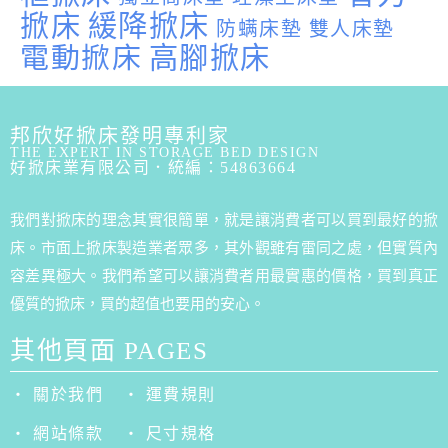
掀床
緩降掀床
防螨床墊
雙人床墊
電動掀床
高腳掀床
邦欣好掀床發明專利家
THE EXPERT IN STORAGE BED DESIGN
好掀床業有限公司．統編：54863664
我們對掀床的理念其實很簡單，就是讓消費者可以買到最好的掀
床。市面上掀床製造業者眾多，其外觀雖有雷同之處，但實質內
容差異極大。我們希望可以讓消費者用最實惠的價格，買到真正
優質的掀床，買的超值也要用的安心。
其他頁面 PAGES
‧ 關於我們
‧ 運費規則
‧ 網站條款
‧ 尺寸規格