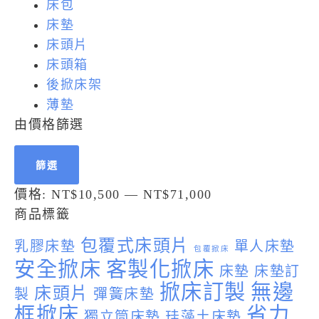
床包
床墊
床頭片
床頭箱
後掀床架
薄墊
由價格篩選
篩選
價格:
NT$10,500
—
NT$71,000
商品標籤
包覆式床頭片
乳膠床墊
單人床墊
包覆掀床
安全掀床
客製化掀床
床墊
床墊訂
掀床訂製
無邊
床頭片
製
彈簧床墊
框掀床
省力
獨立筒床墊
珪藻土床墊