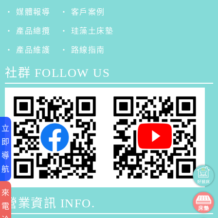
‧ 媒體報導
‧ 客戶案例
‧ 產品總攬
‧ 珪藻土床墊
‧ 產品維護
‧ 路線指南
社群 FOLLOW US
立
即
導
航
來
營業資訊 INFO.
電