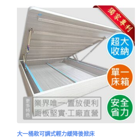
大一桶款可調式輕力緩降後掀床